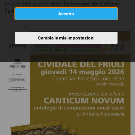
Evento nell'ambito della
Setemane de Culture
Furlane
Accetto
Cambia le mie impostazioni