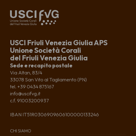
USCI Friuli Venezia Giulia APS
Unione Società Corali
del Friuli Venezia Giulia
Sede e recapito postale
Via Altan, 83/4
33078 San Vito al Tagliamento (PN)
tel. +39 0434 875167
info@uscifvg.it
c.f. 91003200937
IBAN IT51R0306909606100000133246
CHI SIAMO