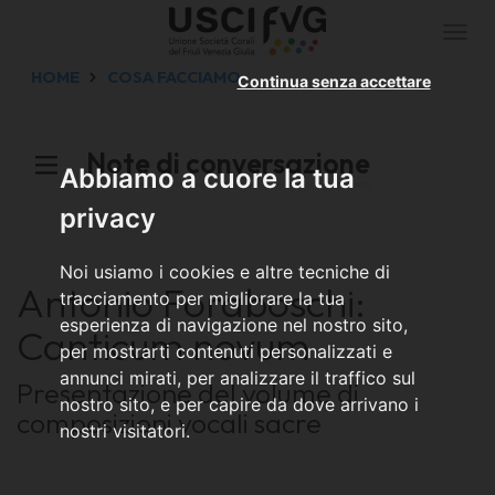
Togg
navi
HOME
COSA FACCIAMO
Continua senza accettare
Note di conversazione
Abbiamo a cuore la tua
privacy
Noi usiamo i cookies e altre tecniche di
Antonio Foraboschi:
tracciamento per migliorare la tua
esperienza di navigazione nel nostro sito,
Canticum novum
per mostrarti contenuti personalizzati e
annunci mirati, per analizzare il traffico sul
Presentazione del volume di
nostro sito, e per capire da dove arrivano i
composizioni vocali sacre
nostri visitatori.