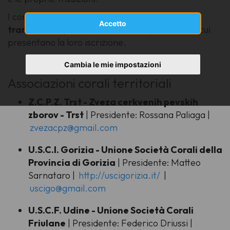
I cori aderiscono all’Usci Friuli Venezia Giulia
Accetto
tramite le rispettive associazioni provinciali
, cui
presentano la loro iscrizione.
Cambia le mie impostazioni
Associazioni corali territoriali
Z.C.P.Z. Trst - Zveza cerkvenih pevskih
zborov - Trst
| Presidente: Rossana Paliaga |
zvezacpz@gmail.com
U.S.C.I. Gorizia - Unione Società Corali della
Provincia di Gorizia
| Presidente: Matteo
Sarnataro |
http://uscigorizia.it/
|
uscigo@gmail.com
U.S.C.F. Udine - Unione Società Corali
Friulane
| Presidente: Federico Driussi |