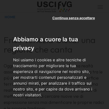
Togg
navi
HOME
Continua senza accettare
Friuli Venezia Giulia: una
Abbiamo a cuore la tua
regione che canta
privacy
Noi usiamo i cookies e altre tecniche di
Oggi i cori associati sono oltre 400, una realtà
tracciamento per migliorare la tua
assolutamente straordinaria in Italia, con una tra le
esperienza di navigazione nel nostro sito,
per mostrarti contenuti personalizzati e
più alte concentrazioni rapportata alla superficie
annunci mirati, per analizzare il traffico sul
territoriale e alla popolazione della regione. Una
nostro sito, e per capire da dove arrivano i
realtà dinamica, in costante crescita, in grado di
nostri visitatori.
mettersi in gioco e di cercare nuove vie di
espressione senza mai dimenticare le proprie radici
e le proprie tradizioni.