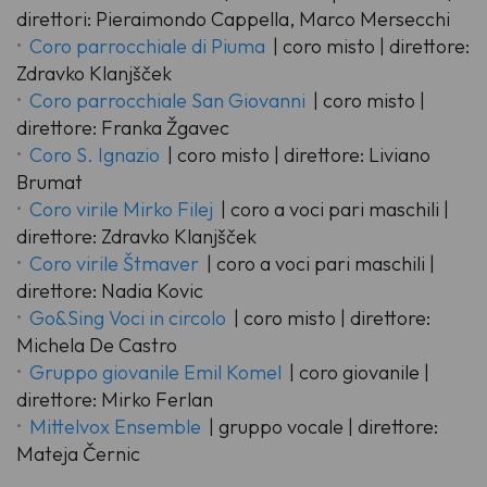
direttori: Pieraimondo Cappella, Marco Mersecchi
Coro parrocchiale di Piuma
| coro misto | direttore:
Zdravko Klanjšček
Coro parrocchiale San Giovanni
| coro misto |
direttore: Franka Žgavec
Coro S. Ignazio
| coro misto | direttore: Liviano
Brumat
Coro virile Mirko Filej
| coro a voci pari maschili |
direttore: Zdravko Klanjšček
Coro virile Štmaver
| coro a voci pari maschili |
direttore: Nadia Kovic
Go&Sing Voci in circolo
| coro misto | direttore:
Michela De Castro
Gruppo giovanile Emil Komel
| coro giovanile |
direttore: Mirko Ferlan
Mittelvox Ensemble
| gruppo vocale | direttore:
Mateja Černic