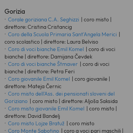
Gorizia
Corale goriziana C.A. Seghizzi
| coro misto |
direttore: Cristina Cristancig
Coro della Scuola Primaria Sant'Angela Merici
|
coro scolastico | direttore: Laura Belviso
Coro di voci bianche Emil Komel
| coro di voci
bianche | direttore: Damijana Čevdek
Coro di voci bianche Štmaver
| coro di voci
bianche | direttore: Petra Feri
Coro giovanile Emil Komel
| coro giovanile |
direttore: Mateja Černic
Coro misto dell'Ass. dei pensionati sloveni del
Goriziano
| coro misto | direttore: Aljoša Saksida
Coro misto giovanile Emil Komel
| coro misto |
direttore: David Bandelj
Coro misto Lojze Bratuž
| coro misto
Coro Monte Sabotino
| coro a voci pari maschili |