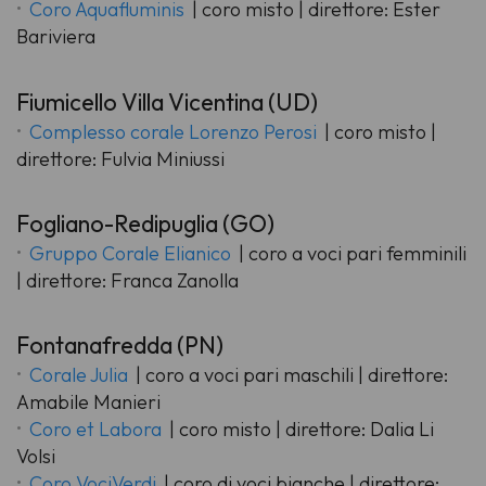
Coro Aquafluminis
| coro misto | direttore: Ester
Bariviera
Fiumicello Villa Vicentina (UD)
Complesso corale Lorenzo Perosi
| coro misto |
direttore: Fulvia Miniussi
Fogliano-Redipuglia (GO)
Gruppo Corale Elianico
| coro a voci pari femminili
| direttore: Franca Zanolla
Fontanafredda (PN)
Corale Julia
| coro a voci pari maschili | direttore:
Amabile Manieri
Coro et Labora
| coro misto | direttore: Dalia Li
Volsi
Coro VociVerdi
| coro di voci bianche | direttore: