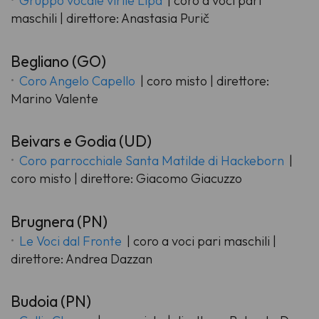
Gruppo vocale virile Lipa
| coro a voci pari
maschili | direttore: Anastasia Purič
Begliano (GO)
Coro Angelo Capello
| coro misto | direttore:
Marino Valente
Beivars e Godia (UD)
Coro parrocchiale Santa Matilde di Hackeborn
|
coro misto | direttore: Giacomo Giacuzzo
Brugnera (PN)
Le Voci dal Fronte
| coro a voci pari maschili |
direttore: Andrea Dazzan
Budoia (PN)