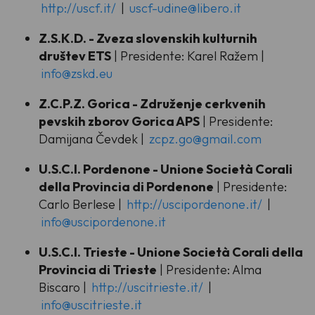
http://uscf.it/
|
uscf-udine@libero.it
Z.S.K.D. - Zveza slovenskih kulturnih
društev ETS
| Presidente: Karel Ražem |
info@zskd.eu
Z.C.P.Z. Gorica - Združenje cerkvenih
pevskih zborov Gorica APS
| Presidente:
Damijana Čevdek |
zcpz.go@gmail.com
U.S.C.I. Pordenone - Unione Società Corali
della Provincia di Pordenone
| Presidente:
Carlo Berlese |
http://uscipordenone.it/
|
info@uscipordenone.it
U.S.C.I. Trieste - Unione Società Corali della
Provincia di Trieste
| Presidente: Alma
Biscaro |
http://uscitrieste.it/
|
info@uscitrieste.it