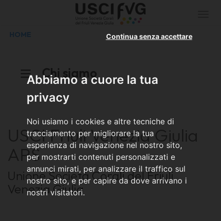
Togg
navi
HOME
Continua senza accettare
Chi siamo
Abbiamo a cuore la tua
privacy
Noi usiamo i cookies e altre tecniche di
USCI Friuli Venezia Giulia
tracciamento per migliorare la tua
esperienza di navigazione nel nostro sito,
APS
per mostrarti contenuti personalizzati e
annunci mirati, per analizzare il traffico sul
Unione Società Corali del Friuli
nostro sito, e per capire da dove arrivano i
Venezia Giulia
nostri visitatori.