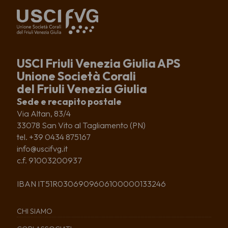
USCI Friuli Venezia Giulia APS
Unione Società Corali
del Friuli Venezia Giulia
Sede e recapito postale
Via Altan, 83/4
33078 San Vito al Tagliamento (PN)
tel. +39 0434 875167
info@uscifvg.it
c.f. 91003200937
IBAN IT51R0306909606100000133246
CHI SIAMO