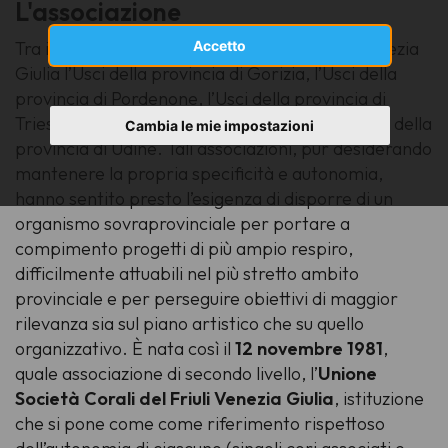
L'associazione
Accetto
Tra il 1979 e il 1981 si sono costituite in Friuli Venezia
Giulia l’Usci della provincia di Gorizia, l’Usci della
provincia di Pordenone, l’Usci della provincia di
Trieste e l’Uscf (Unione Società Corali Friulane) della
Cambia le mie impostazioni
provincia di Udine. Tali associazioni, pur desiderando
mantenere la propria specificità e autonomia,
hanno sentito presto l’esigenza di disporre di un
organismo sovraprovinciale per portare a
compimento progetti di più ampio respiro,
difficilmente attuabili nel più stretto ambito
provinciale e per perseguire obiettivi di maggior
rilevanza sia sul piano artistico che su quello
organizzativo. È nata così il
12 novembre 1981
,
quale associazione di secondo livello, l’
Unione
Società Corali del Friuli Venezia Giulia
, istituzione
che si pone come come riferimento rispettoso