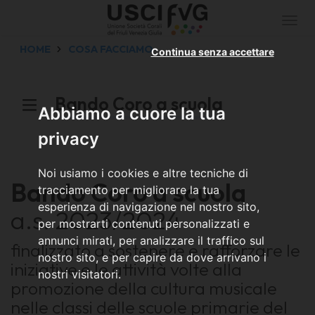
Togg
navi
HOME
COSA FACCIAMO
Continua senza accettare
Bando Coro a scuola
Abbiamo a cuore la tua
privacy
Noi usiamo i cookies e altre tecniche di
Bando Coro a scuola
tracciamento per migliorare la tua
esperienza di navigazione nel nostro sito,
a.s. 2023/2024
per mostrarti contenuti personalizzati e
annunci mirati, per analizzare il traffico sul
finalizzato a sostenere e rafforzare le
nostro sito, e per capire da dove arrivano i
iniziative e le attività volte alla
nostri visitatori.
promozione della cultura musicale
nelle classi delle scuole primarie del