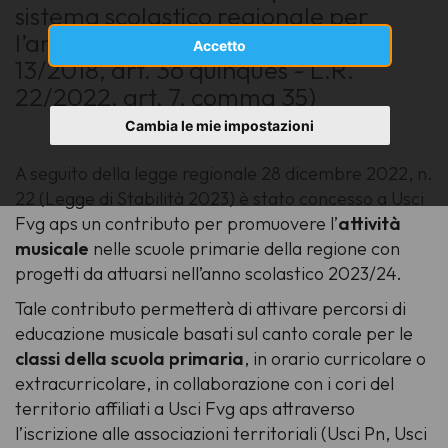
sistema scolastico regionale per
l’anno scolastico 2023/24 (L.R.
Accetto
13/2018, art. 36 quinques - L.R.
22/2022, art. 7, comma 35)
Cambia le mie impostazioni
A seguito della legge regionale 28 dicembre 2022, n.
22 (Legge di Stabilità 2023) è stato concesso a Usci
Fvg aps un contributo per promuovere l’
attività
musicale
nelle scuole primarie della regione con
progetti da attuarsi nell’anno scolastico 2023/24.
Tale contributo permetterà di attivare percorsi di
educazione musicale basati sul canto corale per le
classi della scuola primaria
, in orario curricolare o
extracurricolare, in collaborazione con i cori del
territorio affiliati a Usci Fvg aps attraverso
l’iscrizione alle associazioni territoriali (Usci Pn, Usci