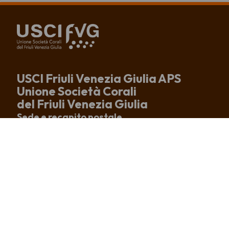
USCI Friuli Venezia Giulia APS
Unione Società Corali
del Friuli Venezia Giulia
Sede e recapito postale
Via Altan, 83/4
33078 San Vito al Tagliamento (PN)
tel. +39 0434 875167
info@uscifvg.it
c.f. 91003200937
IBAN IT51R0306909606100000133246
CHI SIAMO