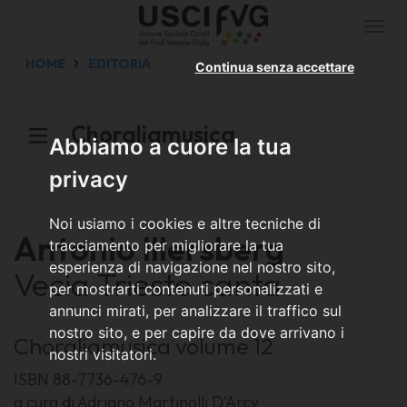
Togg
navi
HOME
EDITORIA
Continua senza accettare
Choraliamusica
Abbiamo a cuore la tua
privacy
Noi usiamo i cookies e altre tecniche di
Antonio Illersberg
tracciamento per migliorare la tua
esperienza di navigazione nel nostro sito,
Vecia Trieste canta
per mostrarti contenuti personalizzati e
annunci mirati, per analizzare il traffico sul
nostro sito, e per capire da dove arrivano i
Choraliamusica volume 12
nostri visitatori.
ISBN 88-7736-476-9
a cura di Adriano Martinolli D'Arcy