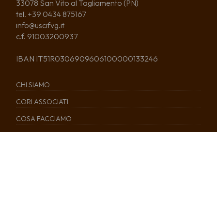
33078 San Vito al Tagliamento (PN)
tel. +39 0434 875167
info@uscifvg.it
c.f. 91003200937
IBAN IT51R0306909606100000133246
CHI SIAMO
CORI ASSOCIATI
COSA FACCIAMO
NEWS
EDITORIA
SERVIZI
CALENDARIO