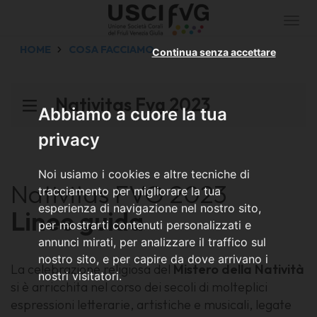
Togg
navi
HOME
COSA FACCIAMO
Continua senza accettare
Nativitas Fvg 2023
Abbiamo a cuore la tua
privacy
Noi usiamo i cookies e altre tecniche di
Nativitas FVG 2023
tracciamento per migliorare la tua
esperienza di navigazione nel nostro sito,
Linee guida
per mostrarti contenuti personalizzati e
annunci mirati, per analizzare il traffico sul
nostro sito, e per capire da dove arrivano i
La celebrazione religiosa del
Mistero della Natività
nostri visitatori.
si è arricchita nel corso dei secoli di molteplici
espressioni letterarie, artistiche e musicali, legate