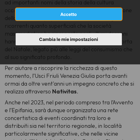
ad importanti nomi della storia della cultura
occidentale, ma anche alla genuina manifestazione
Accetto
della sensibilità popolare. Tuttavia le immagini
ricorrenti quanto superficiali che la società
massmediatica ha riproposto negli ultimi decenni
Cambia le mie impostazioni
hanno contribuito a creare una percezione distorta
del Natale, legato più alle leggi del consumismo che
al suo significato profondo.
Per aiutare a riscoprire la ricchezza di questo
momento, l’Usci Friuli Venezia Giulia porta avanti
ormai da oltre vent'anni un impegno concreto che si
realizza attraverso
Nativitas
.
Anche nel 2023, nel periodo compreso tra l’Avvento
e l’Epifania, sarà dunque organizzata una rete
concertistica di eventi coordinati tra loro e
distribuiti sia nel territorio regionale, in località
particolarmente significative, che nelle vicine