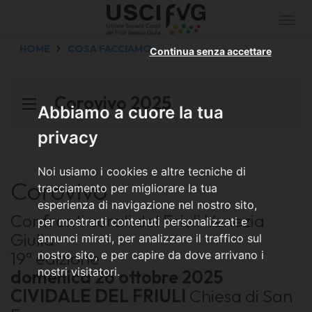
Togg
navi
HOME
COSA FACCIAMO
Continua senza accettare
Corovivo 2025
Abbiamo a cuore la tua
privacy
Noi usiamo i cookies e altre tecniche di
Corovivo
tracciamento per migliorare la tua
esperienza di navigazione nel nostro sito,
Confronti corali del Friuli Venezia
per mostrarti contenuti personalizzati e
Giulia
annunci mirati, per analizzare il traffico sul
19ª edizione
nostro sito, e per capire da dove arrivano i
nostri visitatori.
domenica 26 ottobre 2025
CIVIDALE DEL FRIULI
Chiesa di San