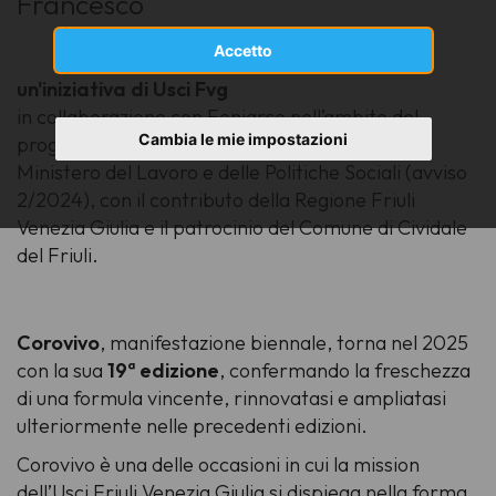
Francesco
Accetto
un'iniziativa di Usci Fvg
in collaborazione con Feniarco nell’ambito del
Cambia le mie impostazioni
progetto
Choral Ne(x)twork
con il sostegno del
Ministero del Lavoro e delle Politiche Sociali (avviso
2/2024), con il contributo della Regione Friuli
Venezia Giulia e il patrocinio del Comune di Cividale
del Friuli.
Corovivo
, manifestazione biennale, torna nel 2025
con la sua
19ª edizione
, confermando la freschezza
di una formula vincente, rinnovatasi e ampliatasi
ulteriormente nelle precedenti edizioni.
Corovivo è una delle occasioni in cui la mission
dell’Usci Friuli Venezia Giulia si dispiega nella forma