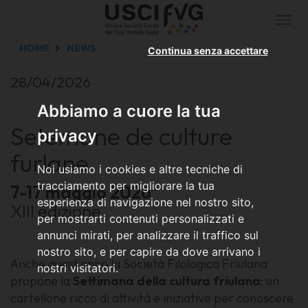
Togg
navi
HOME
NEWS
Continua senza accettare
28/04/2026
Abbiamo a cuore la tua
Setemane de culture
privacy
furlane
Noi usiamo i cookies e altre tecniche di
tracciamento per migliorare la tua
7-17 maggio 2026
esperienza di navigazione nel nostro sito,
XIII edizione
per mostrarti contenuti personalizzati e
annunci mirati, per analizzare il traffico sul
nostro sito, e per capire da dove arrivano i
Anche quest'anno la Società Filologica Friulana
nostri visitatori.
propone la
Settimana della cultura friulana
: un
cartellone ricco di attività e iniziative per conoscere