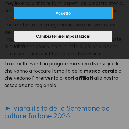
meglio e valorizzare tanti aspetti della nostra storia,
della nostra tradizione e della nostra identità, una
Accetto
cultura friulana aperta a tutti e pronta a
confrontarsi con categorie nuove e nuove visioni
della realtà. La rassegna torna con numeri
Cambia le mie impostazioni
importanti, sempre più importanti, e con proposte
di qualità per consolidare la rete di collaborazione
tra associazioni e istituzioni di tutto il Friuli.
Tra i molti eventi in programma sono diversi quelli
che vanno a toccare l’ambito della
musica corale
o
che vedono l’intervento di
cori affiliati
alla nostra
associazione regionale.
► Visita il sito della Setemane de
culture furlane 2026