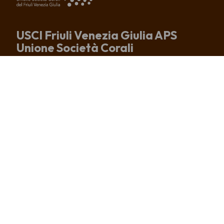
USCI Friuli Venezia Giulia APS
Unione Società Corali
del Friuli Venezia Giulia
Sede e recapito postale
Via Altan, 83/4
33078 San Vito al Tagliamento (PN)
tel. +39 0434 875167
info@uscifvg.it
c.f. 91003200937
IBAN IT51R0306909606100000133246
CHI SIAMO
CORI ASSOCIATI
COSA FACCIAMO