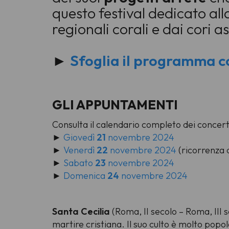
questo festival dedicato all
regionali corali e dai cori a
►
Sfoglia il programma 
GLI APPUNTAMENTI
Consulta il calendario completo dei concert
►
Giovedì
21
novembre 2024
►
Venerdì
22
novembre 2024
(ricorrenza d
►
Sabato
23
novembre 2024
►
Domenica
24
novembre 2024
Santa Cecilia
(Roma, II secolo – Roma, III 
martire cristiana. Il suo culto è molto popol