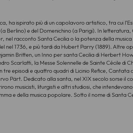
, ha ispirato più di un capolavoro artistico, tra cui l’Est
(a Berlino) e del Domenichino (a Parigi). In letteratura
, nel racconto Santa Cecilia o la potenza della musica di
 nel 1736, e più tardi da Hubert Parry (1889). Altre ope
enjamin Britten, un Inno per santa Cecilia di Herbert How
o Scarlatti, la Messe Solennelle de Sainte Cécile di Cha
n tre episodi e quattro quadri di Licinio Refice, Cantata
rvo Pärt. Dedicato alla santa, nel XIX secolo sorse il c
rono musicisti, liturgisti e altri studiosi, che intendevano 
amma e della musica popolare. Sotto il nome di Santa Cec