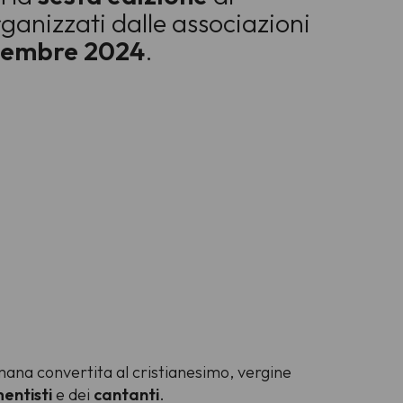
rganizzati dalle associazioni
ovembre 2024
.
omana convertita al cristianesimo, vergine
entisti
e dei
cantanti
.