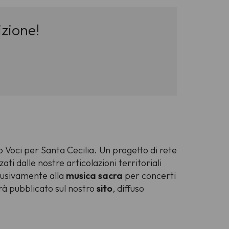
izione!
lo
Voci per Santa Cecilia
. Un progetto di rete
i dalle nostre articolazioni territoriali
clusivamente alla
musica sacra
per concerti
rà pubblicato sul nostro
sito
, diffuso