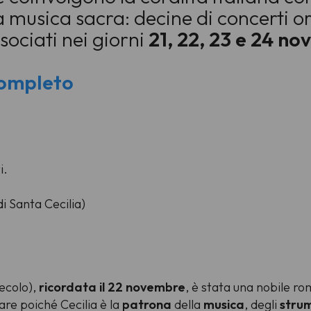
a musica sacra: decine di concerti o
ssociati nei giorni
21, 22, 23 e 24 n
completo
i.
i Santa Cecilia)
secolo),
ricordata il 22 novembre
, è stata una nobile r
are poiché Cecilia è la
patrona
della
musica
, degli
strum