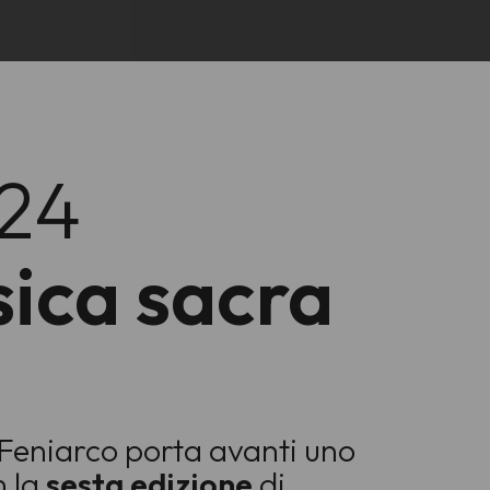
024
sica sacra
, Feniarco porta avanti uno
n la
sesta edizione
di