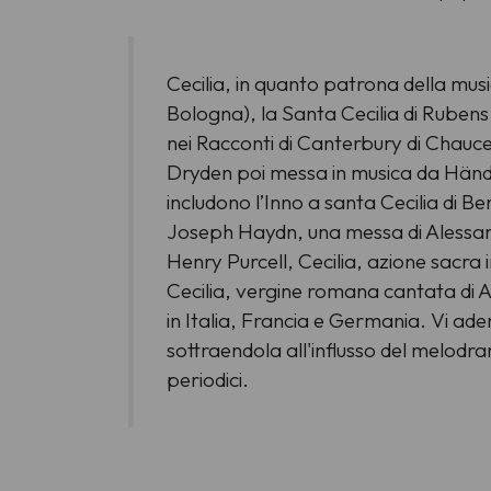
Cecilia, in quanto patrona della musica
Bologna), la Santa Cecilia di Rubens 
nei Racconti di Canterbury di Chaucer
Dryden poi messa in musica da Händel
includono l’Inno a santa Cecilia di B
Joseph Haydn, una messa di Alessandr
Henry Purcell, Cecilia, azione sacra i
Cecilia, vergine romana cantata di A
in Italia, Francia e Germania. Vi aderi
sottraendola all'influsso del melodr
periodici.