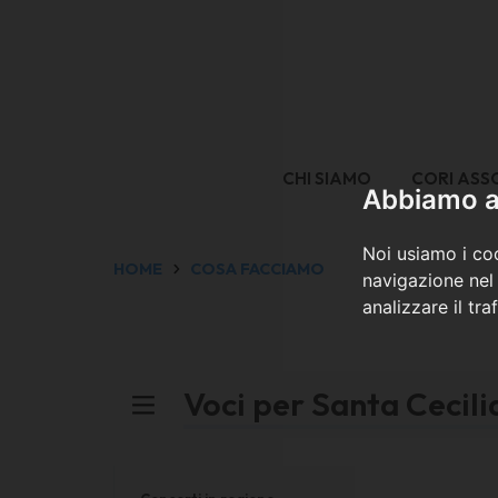
CHI SIAMO
CORI ASS
Abbiamo a 
Noi usiamo i coo
HOME
COSA FACCIAMO
navigazione nel 
analizzare il tra
Voci per Santa Cecil