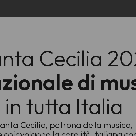
anta Cecilia 2
azionale di mu
in tutta Italia
 Santa Cecilia, patrona della musica
 coinvolgono la coralità italiana co