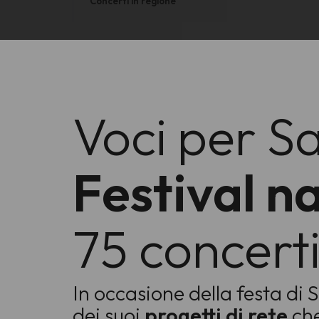
Concerti in regione
Voci per S
Festival n
75 concerti 
In occasione della festa di
dei suoi
progetti di rete
che