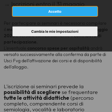
→ Iscrizioni entro il 31 maggio
Accetto
Per partecipare ai seminari è necessario compilare
il
modulo di iscrizione
(
clicca qui
) entro il
31 maggio
Cambia le mie impostazioni
2023
e versare contestualmente il
contributo di
partecipazione.
L'eventuale
concorso spese per ospitalità
andrà
versato successivamente alla conferma da parte di
Usci Fvg dell'attivazione dei corsi e di disponibilità
dell'alloggio.
L'iscrizione ai seminari prevede la
possibilità di scegliere
se frequentare
tutte le attività didattiche
(
percorso
completo
, comprendente corsi di
semiologia, vocalità e laboratorio