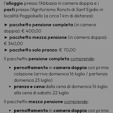
l'
alloggio
presso l'Abbazia in camera doppia e i
pasti
presso l'Agriturismo Ronchi di Sant'Egidio in
località Poggiobello (a circa 1 km di distanza):
►
pacchetto pensione completa
(in camera
doppia):
€ 400,00
►
pacchetto mezza pensione
(in camera doppia):
€ 340,00
►
pacchetto solo pranzo
:
€ 70,00
Il pacchetto
pensione completa
comprende
:
pernottamento
in
camera doppia
con prima
colazione (arrivo domenica 16 luglio / partenza
domenica 23 luglio)
pranzo e cena
dalla cena di domenica 16 luglio
alla cena di sabato 22 luglio
Il pacchetto
mezza pensione
comprende
:
pernottamento
in
camera doppia
con prima