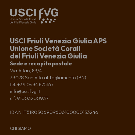
USCI Friuli Venezia Giulia APS
Unione Società Corali
del Friuli Venezia Giulia
Sede e recapito postale
Via Altan, 83/4
33078 San Vito al Tagliamento (PN)
tel. +39 0434 875167
info@uscifvg.it
c.f. 91003200937
IBAN IT51R0306909606100000133246
CHI SIAMO