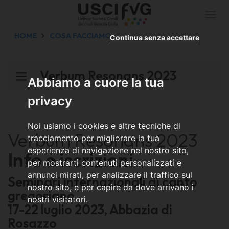
Togg
navi
HOME
COSA FACCIAMO
Continua senza accettare
Verbum Resonans 2023
Abbiamo a cuore la tua
privacy
Noi usiamo i cookies e altre tecniche di
Verbum Resonans 2023
tracciamento per migliorare la tua
esperienza di navigazione nel nostro sito,
Info e iscrizioni
per mostrarti contenuti personalizzati e
annunci mirati, per analizzare il traffico sul
Seminari internazionali di canto
nostro sito, e per capire da dove arrivano i
gregoriano
nostri visitatori.
17-22 luglio 2023, Abbazia di
Rosazzo