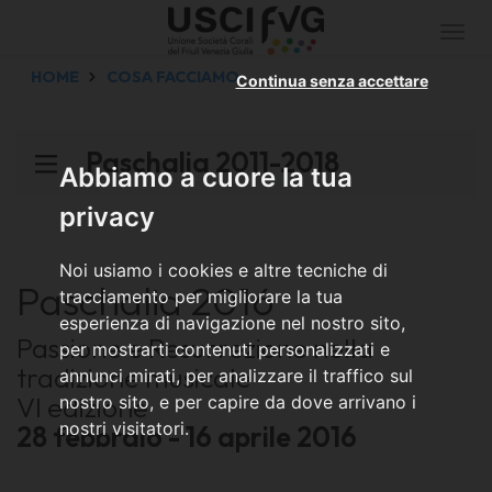
Togg
navi
HOME
COSA FACCIAMO
Continua senza accettare
Paschalia 2011-2018
Abbiamo a cuore la tua
privacy
Noi usiamo i cookies e altre tecniche di
Paschalia 2016
tracciamento per migliorare la tua
esperienza di navigazione nel nostro sito,
Passione e Resurrezione nella
per mostrarti contenuti personalizzati e
tradizione musicale
annunci mirati, per analizzare il traffico sul
VI edizione
nostro sito, e per capire da dove arrivano i
nostri visitatori.
28 febbraio - 16 aprile 2016