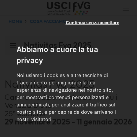
Togg
navi
HOME
COSA FACCIAMO
Continua senza accettare
Nativitas Fvg 2025
Abbiamo a cuore la tua
privacy
Noi usiamo i cookies e altre tecniche di
Nativitas Fvg 2025
tracciamento per migliorare la tua
esperienza di navigazione nel nostro sito,
Canti e tradizioni natalizie in Friuli
per mostrarti contenuti personalizzati e
Venezia Giulia
annunci mirati, per analizzare il traffico sul
25ª edizione
nostro sito, e per capire da dove arrivano i
nostri visitatori.
29 novembre 2025 - 11 gennaio 2026