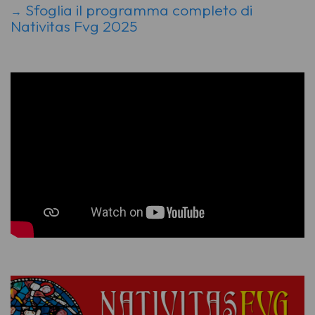
Sfoglia il programma completo di
→
Nativitas Fvg 2025