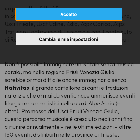
un progetto di Usci Fvg
Accetto
in collaborazione con Usci Gorizia, Usci Pordenone,
Usci Trieste, Uscf Udine, Zskd, Zcpz Gorica, Zcpz
Trst, con il patrocinio di Feniarco e con il contributo
di Regione Friuli Venezia Giulia e Fondazione Friuli
Cambia le mie impostazioni
Non è possibile immaginare un Natale senza musica
corale, ma nella regione Friuli Venezia Giulia
sarebbe ormai difficile anche immaginarlo senza
Nativitas
, il grande cartellone di canti e tradizioni
natalizie che ormai da venticinque anni unisce eventi
liturgici e concertistici nell'area di Alpe Adria (e
oltre). Promosso dall’Usci Friuli Venezia Giulia,
questo percorso musicale è cresciuto negli anni fino
a riunire annualmente – nelle ultime edizioni – oltre
150 eventi, distribuiti nelle province di Trieste,