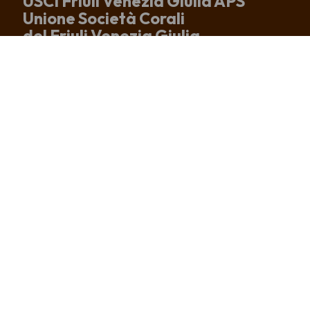
USCI Friuli Venezia Giulia APS
Unione Società Corali
del Friuli Venezia Giulia
Sede e recapito postale
Via Altan, 83/4
33078 San Vito al Tagliamento (PN)
tel. +39 0434 875167
info@uscifvg.it
c.f. 91003200937
IBAN IT51R0306909606100000133246
CHI SIAMO
CORI ASSOCIATI
COSA FACCIAMO
NEWS
EDITORIA