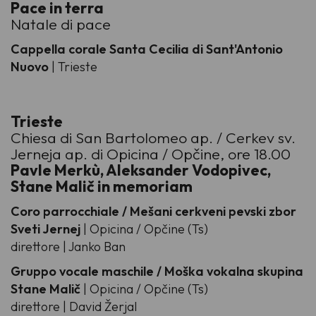
Pace in terra
Natale di pace
Cappella corale Santa Cecilia di Sant'Antonio
Nuovo
| Trieste
Trieste
Chiesa di San Bartolomeo ap. / Cerkev sv.
Jerneja ap. di Opicina / Opčine, ore 18.00
Pavle Merkù, Aleksander Vodopivec,
Stane Malič in memoriam
Coro parrocchiale / Mešani cerkveni pevski zbor
Sveti Jernej
| Opicina / Opčine (Ts)
direttore | Janko Ban
Gruppo vocale maschile / Moška vokalna skupina
Stane Malič
| Opicina / Opčine (Ts)
direttore | David Žerjal