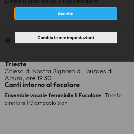
Eventi dal 16 al 31 dicembre
Accetto
-
Cambia le mie impostazioni
📅 martedì 17 dicembre 2024
Trieste
Chiesa di Nostra Signora di Lourdes di
Altura, ore 19.30
Canti intorno al focolare
Ensemble vocale femminile Il Focolare
| Trieste
direttore | Giampaolo Sion