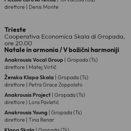
direttore | Denis Monte
Trieste
Cooperativa Economica Skala di Gropada,
ore 20.00
Natale in armonia / V božični harmoniji
Anakrousis Vocal Group
| Gropada (Ts)
direttore | Matej Virtič
Ženska Klapa Skala
| Gropada (Ts)
direttore | Petra Grace Zoppolato
Anakrousis Project
| Gropada (Ts)
direttore | Lora Pavletić
Anakrousis Young
| Gropada (Ts)
direttore | Tina Renar
Klapa Skala
| Gropada (Ts)