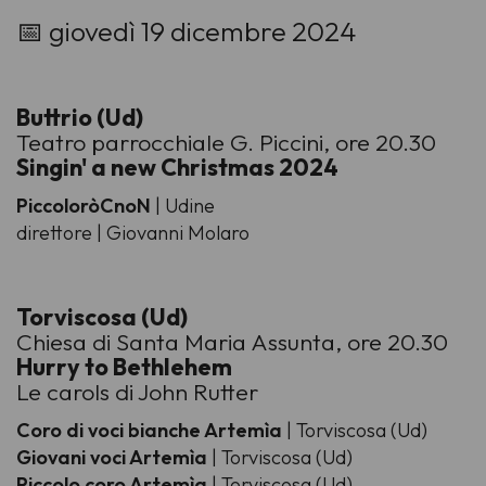
-
📅 giovedì 19 dicembre 2024
Buttrio (Ud)
Teatro parrocchiale G. Piccini, ore 20.30
Singin' a new Christmas 2024
PiccoloròCnoN
| Udine
direttore | Giovanni Molaro
Torviscosa (Ud)
Chiesa di Santa Maria Assunta, ore 20.30
Hurry to Bethlehem
Le carols di John Rutter
Coro di voci bianche Artemìa
| Torviscosa (Ud)
Giovani voci Artemìa
| Torviscosa (Ud)
Piccolo coro Artemìa
| Torviscosa (Ud)