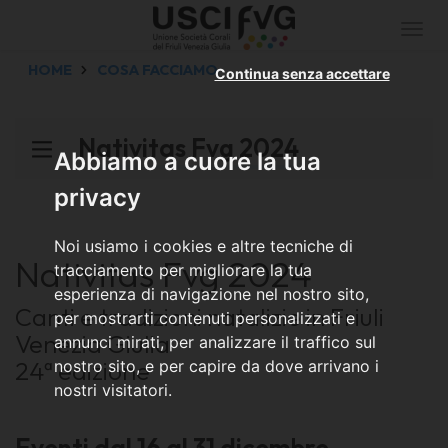
Togg
navi
HOME
COSA FACCIAMO
Continua senza accettare
Nativitas Fvg 2024
Abbiamo a cuore la tua
privacy
Noi usiamo i cookies e altre tecniche di
Nativitas Fvg 2024
tracciamento per migliorare la tua
esperienza di navigazione nel nostro sito,
Canti e tradizioni natalizie in Friuli
per mostrarti contenuti personalizzati e
Venezia Giulia
annunci mirati, per analizzare il traffico sul
24ª edizione
nostro sito, e per capire da dove arrivano i
nostri visitatori.