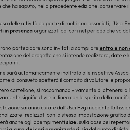
 e che ha saputo, nella precedente edizione, conservare i
esa delle attività da parte di molti cori associati, l’Usc
nti in presenza
organizzati dai cori nel periodo che va dall
erano partecipare sono invitati a compilare
entro e non o
ntazione del progetto che si intende realizzare, date e l
ecipanti.
ne sarà automaticamente inoltrata alle rispettive Associaz
 come di consueto spetterà il compito di valutare le prop
intero cartellone, si raccomanda vivamente di attenersi all
vamente significativi e in linea con lo spirito della manif
stazione saranno curate dall’Usci Fvg mediante l’affissione
alizzate, realizzati con la stessa impostazione grafica d
ederà anche agli adempimenti
siae
, sulla base dei reperto
ersi
a cura dei cori organizzatori
, sia dal punto di vista