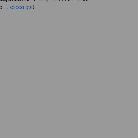
ito →
clicca qui
).