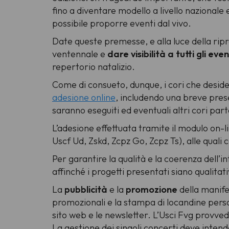
fino a diventare modello a livello nazionale
possibile proporre eventi dal vivo.
Date queste premesse, e alla luce della ripr
ventennale e
dare visibilità a tutti gli eve
repertorio natalizio.
Come di consueto, dunque, i cori che desid
adesione online
, includendo una breve prese
saranno eseguiti ed eventuali altri cori part
L’adesione effettuata tramite il modulo on-li
Uscf Ud, Zskd, Zcpz Go, Zcpz Ts), alle quali
Per garantire la qualità e la coerenza dell’
affinché i progetti presentati siano qualitati
La
pubblicità
e la
promozione
della manife
promozionali e la stampa di locandine person
sito web e le newsletter. L’Usci Fvg provv
La gestione dei singoli concerti deve intend