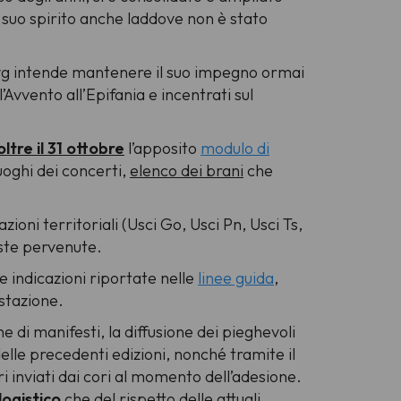
l suo spirito anche laddove non è stato
i Fvg intende mantenere il suo impegno ormai
’Avvento all’Epifania e incentrati sul
ltre il 31 ottobre
l’apposito
modulo di
uoghi dei concerti,
elenco dei brani
che
ioni territoriali (Usci Go, Usci Pn, Usci Ts,
oste pervenute.
e indicazioni riportate nelle
linee guida
,
estazione.
 di manifesti, la diffusione dei pieghevoli
elle precedenti edizioni, nonché tramite il
ri inviati dai cori al momento dell’adesione.
logistico
che del rispetto delle attuali