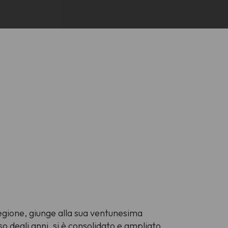
 regione, giunge alla sua ventunesima
o degli anni, si è consolidato e ampliato