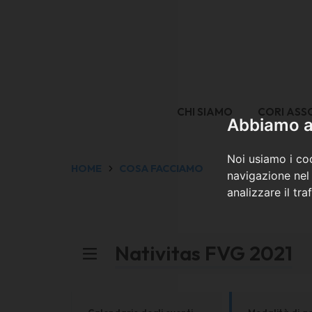
CHI SIAMO
CORI ASS
Abbiamo a 
Noi usiamo i coo
HOME
COSA FACCIAMO
navigazione nel 
analizzare il tra
Nativitas FVG 2021