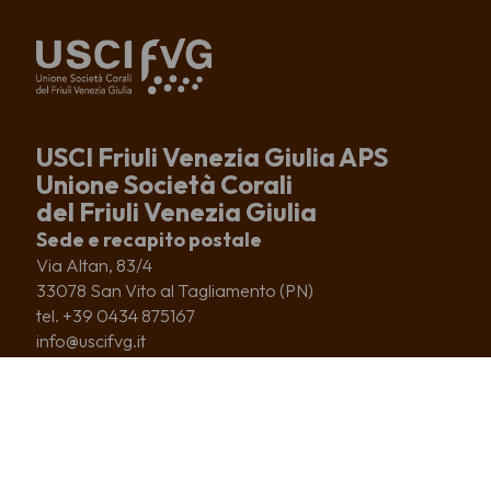
USCI Friuli Venezia Giulia APS
Unione Società Corali
del Friuli Venezia Giulia
Sede e recapito postale
Via Altan, 83/4
33078 San Vito al Tagliamento (PN)
tel. +39 0434 875167
info@uscifvg.it
c.f. 91003200937
IBAN IT51R0306909606100000133246
CHI SIAMO