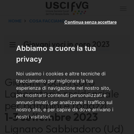
Togg
navi
HOME
COSA FACCIAMO
Continua senza accettare
Giovani voci in coro 2023
Abbiamo a cuore la tua
privacy
Noi usiamo i cookies e altre tecniche di
Giovani voci in coro
tracciamento per migliorare la tua
esperienza di navigazione nel nostro sito,
Laboratorio residenziale
per mostrarti contenuti personalizzati e
per bambini e ragazzi
annunci mirati, per analizzare il traffico sul
nostro sito, e per capire da dove arrivano i
1-3 settembre 2023
nostri visitatori.
Lignano Sabbiadoro (Ud)