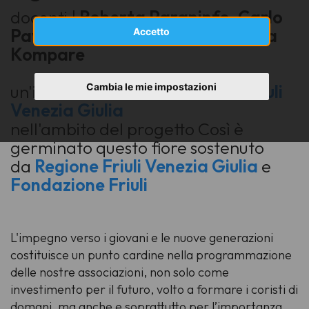
docenti |
Roberta Paraninfo, Carlo
Pavese, Panda van Proosdij, Nina
Accetto
Kompare
Cambia le mie impostazioni
un'iniziativa di
Feniarco
e
Usci Friuli
Venezia Giulia
nell'ambito del progetto
Così è
germinato questo fiore
sostenuto
da
Regione Friuli Venezia Giulia
e
Fondazione Friuli
L'impegno verso i giovani e le nuove generazioni
costituisce un punto cardine nella programmazione
delle nostre associazioni, non solo come
investimento per il futuro, volto a formare i coristi di
domani, ma anche e soprattutto per l’importanza