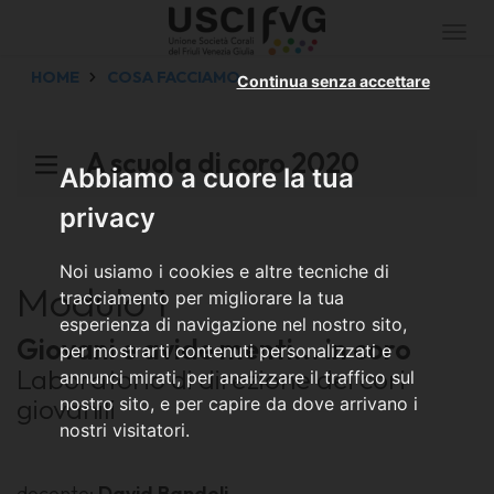
Togg
navi
HOME
COSA FACCIAMO
Continua senza accettare
A scuola di coro 2020
Abbiamo a cuore la tua
privacy
Noi usiamo i cookies e altre tecniche di
Modulo 1
tracciamento per migliorare la tua
esperienza di navigazione nel nostro sito,
Giovani e avide menti... in coro
per mostrarti contenuti personalizzati e
Laboratorio di direzione dei cori
annunci mirati, per analizzare il traffico sul
giovanili
nostro sito, e per capire da dove arrivano i
nostri visitatori.
docente:
David Bandelj