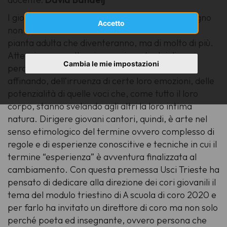
I giovani cantori sono come virgulti: hanno bisogno
Accetto
non solo di tutte le cure che dedicheremmo alla
pianta adulta che diventeranno, ma di molto di più.
Attenzione, ascolto, riconoscimento dei diversi
Cambia le mie impostazioni
percorsi di crescita, delle sensibilità che stanno
affinando, dell’irruenza di certe loro emozioni, delle
potenzialità di quelle voci che, come tutto il loro
corpo, stanno svelando agli altri la loro intima
natura. Dirigere giovani cantori, quindi, è arte nel
senso etimologico del termine ovvero complesso di
regole e di esperienze conoscitive e tecniche in cui il
termine “esperienza” è avventura finalizzata al
cambiamento. Con questa premessa Usci Trieste ha
pensato di dedicare alla direzione dei cori giovanili il
tema del modulo triestino di A scuola di coro 2020 e
per farlo ha invitato un direttore di coro ma non solo
perché poeta ed insegnante, ovvero persona che