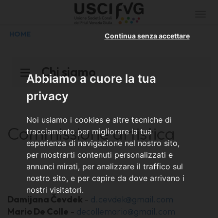
Togg
navi
HOME
Continua senza accettare
Chi siamo
Abbiamo a cuore la tua
privacy
Noi usiamo i cookies e altre tecniche di
Commissione artistica
tracciamento per migliorare la tua
esperienza di navigazione nel nostro sito,
per mostrarti contenuti personalizzati e
annunci mirati, per analizzare il traffico sul
nostro sito, e per capire da dove arrivano i
nostri visitatori.
Damijana Čevdek
-
d.cevdek@gmail.com
Mario De Colle
-
decollemario@gmail.com