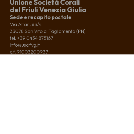
Unione Società Corali
del Friuli Venezia Giulia
Sede e recapito postale
Via Altan, 83/4
33078 San Vito al Tagliamento (PN)
tel. +39 0434 875167
info@uscifvg.it
c.f. 91003200937
IBAN IT51R0306909606100000133246
CHI SIAMO
CORI ASSOCIATI
COSA FACCIAMO
NEWS
EDITORIA
SERVIZI