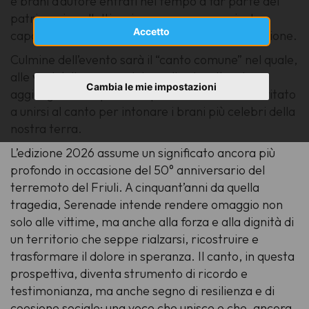
e brani d’autore entrati nel tempo a far parte del
patrimonio collettivo, in un percorso musicale
Accetto
capace di unire memoria, identità e partecipazione.
Culmine dell’evento sarà il “canto comune” nel quale,
alle voci delle compagini corali coinvolte, si
Cambia le mie impostazioni
aggiungeranno quelle del pubblico, che sarà invitato
a unirsi al canto per intonare i brani più celebri della
nostra terra.
L’edizione 2026 assume un significato ancora più
profondo in occasione del 50° anniversario del
terremoto del Friuli. A cinquant’anni da quella
tragedia, Serenade intende rendere omaggio non
solo alle vittime, ma anche alla forza e alla dignità di
un territorio che seppe rialzarsi, ricostruire e
trasformare il dolore in speranza. Il canto, in questa
prospettiva, diventa strumento di ricordo e
testimonianza, ma anche segno di resilienza e di
coesione sociale: una voce che unisce e che, ancora