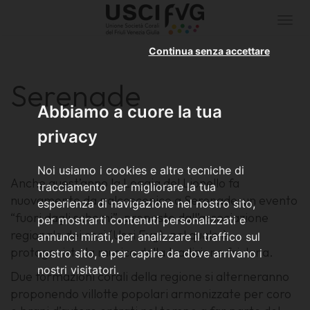
Togg
navi
Continua senza accettare
Serenade
Abbiamo a cuore la tua
privacy
Noi usiamo i cookies e altre tecniche di
Anche quest’anno la Loggia del Lionello fa
tracciamento per migliorare la tua
nuovamente da palcoscenico a Serenade: un evento
esperienza di navigazione nel nostro sito,
“fuori dagli schemi”, proposto dall’associazione
per mostrarti contenuti personalizzati e
regionale dei cori (Usci Fvg), nel quale è
annunci mirati, per analizzare il traffico sul
protagonista la musica della tradizione friulana.
nostro sito, e per capire da dove arrivano i
nostri visitatori.
Due formazioni corali della regione si alterneranno
proponendo villotte popolari armonizzate per coro