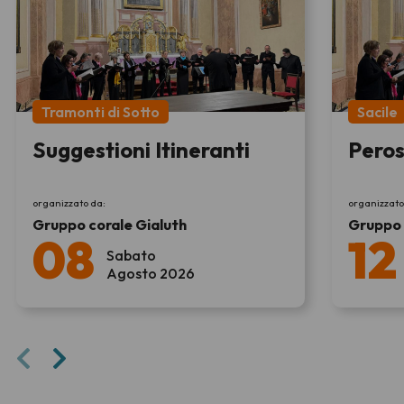
Tramonti di Sotto
Sacile
Suggestioni Itineranti
Peros
organizzato da:
organizzato
Gruppo corale Gialuth
Gruppo 
08
12
Sabato
Agosto 2026