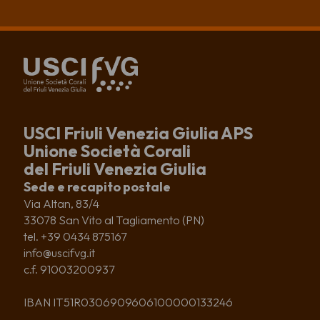
USCI Friuli Venezia Giulia APS
Unione Società Corali
del Friuli Venezia Giulia
Sede e recapito postale
Via Altan, 83/4
33078 San Vito al Tagliamento (PN)
tel. +39 0434 875167
info@uscifvg.it
c.f. 91003200937
IBAN IT51R0306909606100000133246