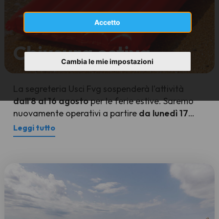
Accetto
Chiusura estiva
Cambia le mie impostazioni
La segreteria Usci Fvg sospenderà l'attività
dall'8 al 16 agosto
per le ferie estive. Saremo
nuovamente operativi a partire
da lunedì 17
agosto
.
Leggi tutto