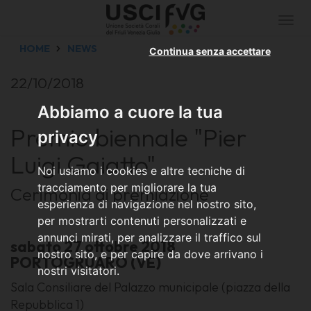
Togg
navi
HOME
NEWS
Continua senza accettare
22/10/2018
Abbiamo a cuore la tua
Premio biennale "Pier
privacy
Luigi Gaiatto"
Noi usiamo i cookies e altre tecniche di
tracciamento per migliorare la tua
Cerimonia di premiazione
esperienza di navigazione nel nostro sito,
per mostrarti contenuti personalizzati e
annunci mirati, per analizzare il traffico sul
sabato 27 ottobre 2018
nostro sito, e per capire da dove arrivano i
PORTOGRUARO (VE)
nostri visitatori.
Sala Consiliare del Palazzo municipale (piazza della
Repubblica 1)