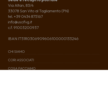
Via Altan, 83/4
33078 San Vito al Tagliamento (PN)
tel. +39 0434 875167
info@uscifvg.it
c.f. 91003200937
IBAN IT51R0306909606100000133246
CHI SIAMO
CORI ASSOCIATI
COSA FACCIAMO
NEWS
EDITORIA
SERVIZI
CALENDARIO