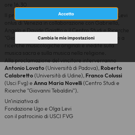
ore 16.30
Accetto
Il premio, istituito dalla Fondazione Ugo e Olga Levi
onlus di Venezia in collaborazione con Gabriella,
Angelo e Davide Gaiatto e il Centro Studi e Ricerche
"Giovanni Tebaldini" di Ascoli Piceno, è destinato a
Cambia le mie impostazioni
ricerche musicologiche originali e inedite sulla
musica sacra e sulla musica nella religione.
Alla proclamazione del vincitore interverranno
Antonio Lovato
(Università di Padova),
Roberto
Calabretto
(Università di Udine),
Franco Colussi
(Usci Fvg) e
Anna Maria Novelli
(Centro Studi e
Ricerche "Giovanni Tebaldini").
Un’iniziativa di
Fondazione Ugo e Olga Levi
con il patrocinio di USCI FVG