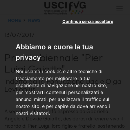
Togg
navi
HOME
NEWS
Continua senza accettare
13/07/2017
Abbiamo a cuore la tua
Premio biennale "Pier
privacy
Luigi Gaiatto"
Noi usiamo i cookies e altre tecniche di
tracciamento per migliorare la tua
indetto dalla Fondazione Ugo e Olga
esperienza di navigazione nel nostro sito,
Levi onlus
per mostrarti contenuti personalizzati e
annunci mirati, per analizzare il traffico sul
nostro sito, e per capire da dove arrivano i
A seguito della volontà espressa da Gabriella,
nostri visitatori.
Angelo e Davide Gaiatto, desiderosi di tenere vivo il
ricordo di Pier Luigi, loro figlio e fratello, sostenendo