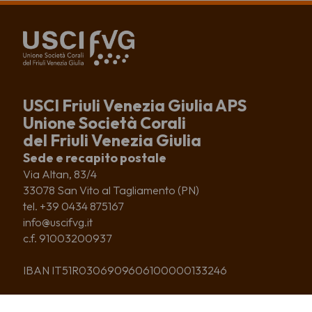
USCI Friuli Venezia Giulia APS
Unione Società Corali
del Friuli Venezia Giulia
Sede e recapito postale
Via Altan, 83/4
33078 San Vito al Tagliamento (PN)
tel. +39 0434 875167
info@uscifvg.it
c.f. 91003200937
IBAN IT51R0306909606100000133246
CHI SIAMO