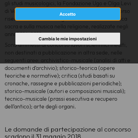
gli studi musicologici, la Fondazione Ugo e Olga Levi
di Venezia bandisce la quarta edizione del concorso
Accetto
riservato a ricerche originali e inedite sulla musica
sacra e sulla musica nella religione, realizzate negli
anni 2016-2018.
Cambia le mie impostazioni
Sono ammessi al concorso lavori scientifici inediti,
non destinati a pubblicazione in altra sede, nelle
seguenti aree: archivistico-musicale (analisi di atti e
documenti d’archivio); storico-teorica (opere
teoriche e normative); critica (studi basati su
cronache, rassegne e pubblicazioni periodiche);
storico-musicale (autori e composizioni musicali);
tecnico-musicale (prassi esecutiva e recupero
dell’antico); arte degli organi.
Le domande di partecipazione al concorso
scadono il 31 maggio 2018.