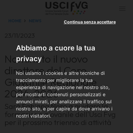
Togg
navi
HOME
NEWS
Continua senza accettare
23/11/2023
Abbiamo a cuore la tua
Nominato il nuovo
privacy
direttore del Coro
Noi usiamo i cookies e altre tecniche di
Giovanile Regionale
tracciamento per migliorare la tua
esperienza di navigazione nel nostro sito,
2024-2026
per mostrarti contenuti personalizzati e
annunci mirati, per analizzare il traffico sul
Sarà Fabiana Noro a guidare la
nostro sito, e per capire da dove arrivano i
formazione giovanile dell'Usci Fvg
nostri visitatori.
per il prossimo triennio di attività