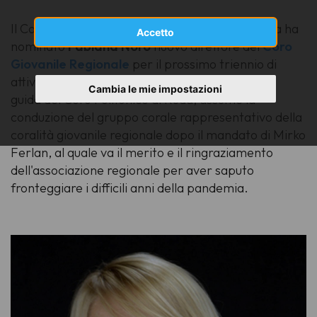
Il Consiglio direttivo dell’Usci Friuli Venezia Giulia ha
Accetto
nominato
Fabiana Noro
nuovo direttore del
Coro
Giovanile Regionale
per il prossimo triennio di
attività. La direttrice udinese, da molti anni alla
Cambia le mie impostazioni
guida del Coro Polifonico di Ruda, assume la
conduzione del gruppo corale rappresentativo della
coralità giovanile regionale dopo il mandato di Mirko
Ferlan, al quale va il merito e il ringraziamento
dell'associazione regionale per aver saputo
fronteggiare i difficili anni della pandemia.