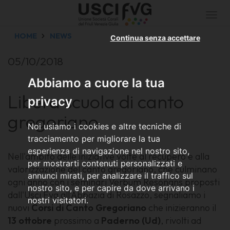
Togg
navi
HOME
NEWS
Continua senza accettare
05/10/2018
Abbiamo a cuore la tua
Libera scuola di canto
privacy
gregoriano
Noi usiamo i cookies e altre tecniche di
tracciamento per migliorare la tua
esperienza di navigazione nel nostro sito,
Nell'ambito delle iniziative volte al recupero e alla
per mostrarti contenuti personalizzati e
valorizzazione del canto gregoriano, che culminano
annunci mirati, per analizzare il traffico sul
ogni anno con i seminari Verbum Resonans proposti
nostro sito, e per capire da dove arrivano i
dall'Usci Fvg all'Abbazia di Rosazzo, segnaliamo i
nostri visitatori.
nuovi
Corsi di Canto Gregoriano
che inizieranno il
13 ottobre
prossimo a
Paderno (Ud)
, rivolti ad