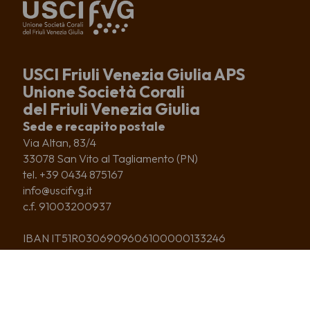
USCI Friuli Venezia Giulia APS
Unione Società Corali
del Friuli Venezia Giulia
Sede e recapito postale
Via Altan, 83/4
33078 San Vito al Tagliamento (PN)
tel. +39 0434 875167
info@uscifvg.it
c.f. 91003200937
IBAN IT51R0306909606100000133246
CHI SIAMO
CORI ASSOCIATI