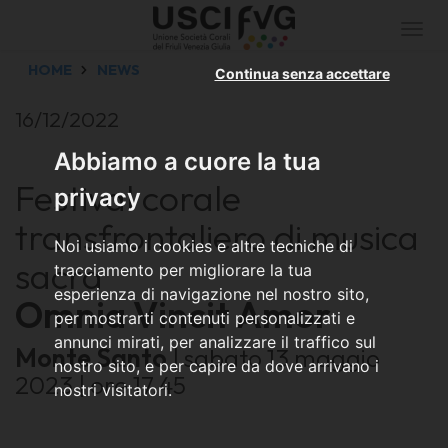
Togg
navi
HOME
NEWS
Continua senza accettare
16/12/2022
Abbiamo a cuore la tua
Festival corale
privacy
transfrontaliero di musica
Noi usiamo i cookies e altre tecniche di
sacra
tracciamento per migliorare la tua
esperienza di navigazione nel nostro sito,
Omnia Vincit Amor
per mostrarti contenuti personalizzati e
annunci mirati, per analizzare il traffico sul
Monte Santo
| sabato 13 maggio
nostro sito, e per capire da dove arrivano i
2023 | ore 17.45
nostri visitatori.