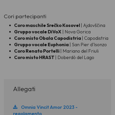
Cori partecipanti
Coro maschile Srečko Kosovel
| Ajdovščina
Gruppo vocale DiVoX
| Nova Gorica
Coro misto Obala Capodistria
| Capodistria
Gruppo vocale Euphonia
| San Pier d'Isonzo
Coro Renato Portelli
| Mariano del Friuli
Coro misto HRAST
| Doberdò del Lago
Allegati
Omnia Vincit Amor 2023 -
regolamento