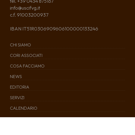
tel. +39 0434 875167
info@uscifvg.it
c.f. 91003200937
IBAN IT51R0306909606100000133246
CHI SIAMO
CORI ASSOCIATI
COSA FACCIAMO
NEWS
EDITORIA
SERVIZI
CALENDARIO
Tutti i diritti sono riservati © 2021 - Usci Friuli Venezia Giulia – –