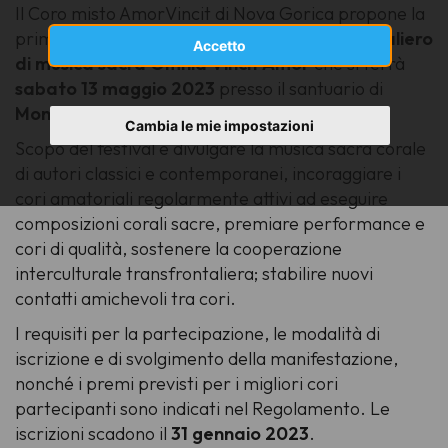
Il Coro misto AmorVincit di Nova Gorica propone la
prima edizione del
Festival corale transfrontaliero
Accetto
di musica sacra Omnia Vincit Amor
che si terrà
sabato 13 maggio 2023
presso il santuario di
Monte Santo
.
Cambia le mie impostazioni
Scopo del festival è divulgare la musica sacra corale
di autori classici e contemporanei, incoraggiare i
cori amatoriali regolarmente attivi ad eseguire
composizioni corali sacre, premiare performance e
cori di qualità, sostenere la cooperazione
interculturale transfrontaliera; stabilire nuovi
contatti amichevoli tra cori.
I requisiti per la partecipazione, le modalità di
iscrizione e di svolgimento della manifestazione,
nonché i premi previsti per i migliori cori
partecipanti sono indicati nel Regolamento. Le
iscrizioni scadono il
31 gennaio 2023
.