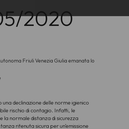
/05/2020
Autonoma Friuli Venezia Giulia emanata lo
e
no una declinazione delle norme igienico
le rischio di contagio. Infatti, le
 e la normale distanza di sicurezza
anza ritenuta sicura per un’emissione