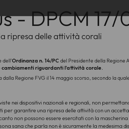
us - DPCM 17
 ripresa delle attività corali
e dell'
Ordinanza n. 14/PC
del Presidente della Regione 
o cambiamenti riguardanti l'attività corale
.
a dalla Regione FVG il 14 maggio scorso, secondo la qual
iste nei dispositivi nazionali e regionali, non permetta
i per garantire una ripresa delle attività con un accettabi
il canto non possono essere esercitati con la mascherina
sona sana che parla non è sicuramente la medesima dist