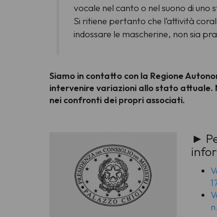
vocale nel canto o nel suono di uno 
Si ritiene pertanto che l’attività cor
indossare le mascherine, non sia prati
Siamo in contatto con la Regione Autono
intervenire variazioni allo stato attual
nei confronti dei propri associati.
► Pe
info
V
1
V
n