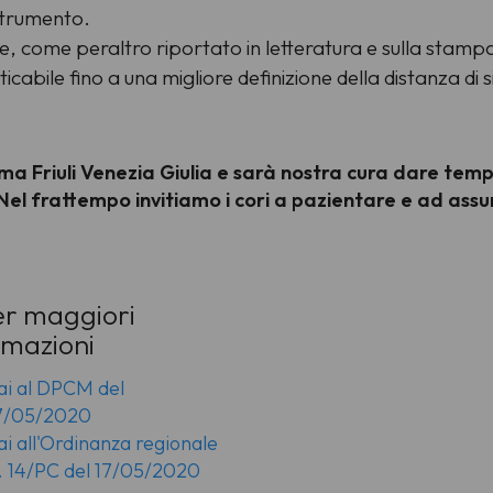
strumento.
ale, come peraltro riportato in letteratura e sulla stampa 
cabile fino a una migliore definizione della distanza di 
ma Friuli Venezia Giulia e sarà nostra cura dare te
e. Nel frattempo invitiamo i cori a pazientare e ad as
r maggiori
rmazioni
ai al DPCM del
7/05/2020
ai all'Ordinanza regionale
. 14/PC del 17/05/2020