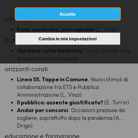
Accetto
editoriale
Fare, osservare, immaginare
(L. Vinzi)
@uscifvg
Cambia le mie impostazioni
Ventidue volte Nativitas
. La più grande rete
di eventi corali in regione
orizzonti corali
Linea 55. Tappe in Comune
. Nuovi stimoli di
collaborazione tra ETS e Pubblica
Amministrazione (L. Vinzi)
Il pubblico: assente giustificato?
(E. Turrin)
Andar per concorsi
. Occasioni preziose da
cogliere, soprattutto dopo la pandemia (A.
Drigo)
educazione e formazione