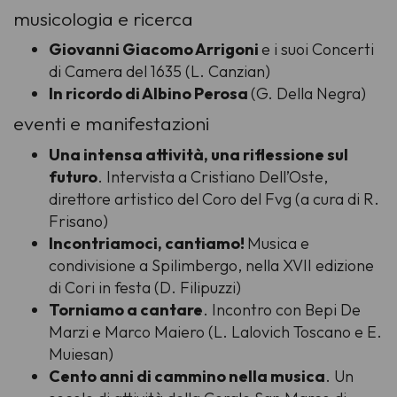
musicologia e ricerca
Giovanni Giacomo Arrigoni
e i suoi Concerti
di Camera del 1635 (L. Canzian)
In ricordo di Albino Perosa
(G. Della Negra)
eventi e manifestazioni
Una intensa attività, una riflessione sul
futuro
. Intervista a Cristiano Dell’Oste,
direttore artistico del Coro del Fvg (a cura di R.
Frisano)
Incontriamoci, cantiamo!
Musica e
condivisione a Spilimbergo, nella XVII edizione
di Cori in festa (D. Filipuzzi)
Torniamo a cantare
. Incontro con Bepi De
Marzi e Marco Maiero (L. Lalovich Toscano e E.
Muiesan)
Cento anni di cammino nella musica
. Un