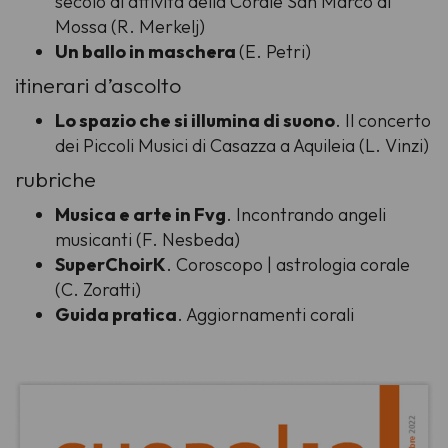
secolo di attività della Corale San Marco di
Mossa (R. Merkelj)
Un ballo in maschera
(E. Petri)
itinerari d’ascolto
Lo spazio che si illumina di suono
. Il concerto
dei Piccoli Musici di Casazza a Aquileia (L. Vinzi)
rubriche
Musica e arte in Fvg
. Incontrando angeli
musicanti (F. Nesbeda)
SuperChoirK
. Coroscopo | astrologia corale
(C. Zoratti)
Guida pratica
. Aggiornamenti corali