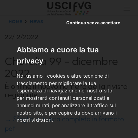
Togg
navi
HOME
NEWS
Continua senza accettare
22/12/2022
Abbiamo a cuore la tua
Choralia 99 - dicembre
privacy
2022
Noi usiamo i cookies e altre tecniche di
tracciamento per migliorare la tua
È online il nuovo numero della rivista
esperienza di navigazione nel nostro sito,
regionale
per mostrarti contenuti personalizzati e
annunci mirati, per analizzare il traffico sul
nostro sito, e per capire da dove arrivano i
→ Sfoglia la rivista completa in formato
nostri visitatori.
pdf