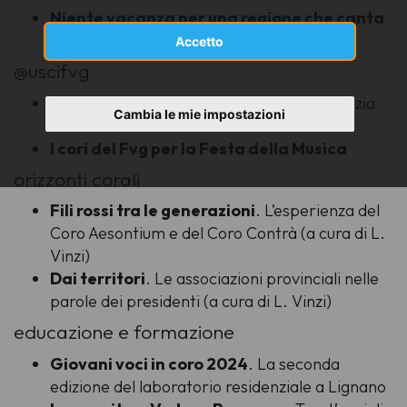
Niente vacanza per una regione che canta
(L. Vinzi)
Accetto
@uscifvg
Serenade
. Canti e tradizioni in Friuli Venezia
Cambia le mie impostazioni
Giulia
I cori del Fvg per la Festa della Musica
orizzonti corali
Fili rossi tra le generazioni
. L’esperienza del
Coro Aesontium e del Coro Contrà (a cura di L.
Vinzi)
Dai territori
. Le associazioni provinciali nelle
parole dei presidenti (a cura di L. Vinzi)
educazione e formazione
Giovani voci in coro 2024
. La seconda
edizione del laboratorio residenziale a Lignano