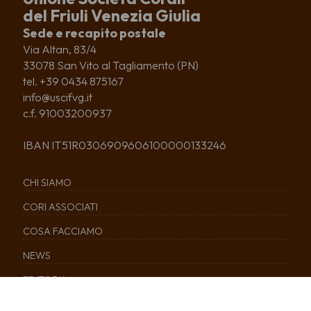
del Friuli Venezia Giulia
Sede e recapito postale
Via Altan, 83/4
33078 San Vito al Tagliamento (PN)
tel. +39 0434 875167
info@uscifvg.it
c.f. 91003200937
IBAN IT51R0306909606100000133246
CHI SIAMO
CORI ASSOCIATI
COSA FACCIAMO
NEWS
EDITORIA
SERVIZI