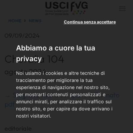
Togg
navi
HOME
NEWS
Continua senza accettare
09/09/2024
Abbiamo a cuore la tua
Choralia 104
privacy
agosto 2024
Noi usiamo i cookies e altre tecniche di
tracciamento per migliorare la tua
esperienza di navigazione nel nostro sito,
→ Sfoglia la rivista completa in formato
per mostrarti contenuti personalizzati e
annunci mirati, per analizzare il traffico sul
pdf
nostro sito, e per capire da dove arrivano i
nostri visitatori.
editoriale