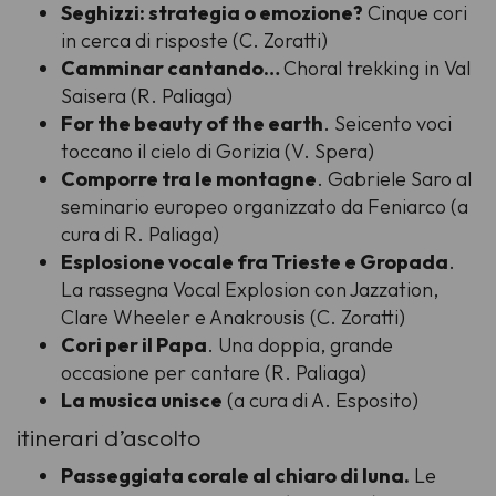
Seghizzi: strategia o emozione?
Cinque cori
in cerca di risposte (C. Zoratti)
Camminar cantando…
Choral trekking in Val
Saisera (R. Paliaga)
For the beauty of the earth
. Seicento voci
toccano il cielo di Gorizia (V. Spera)
Comporre tra le montagne
. Gabriele Saro al
seminario europeo organizzato da Feniarco (a
cura di R. Paliaga)
Esplosione vocale fra Trieste e Gropada
.
La rassegna Vocal Explosion con Jazzation,
Clare Wheeler e Anakrousis (C. Zoratti)
Cori per il Papa
. Una doppia, grande
occasione per cantare (R. Paliaga)
La musica unisce
(a cura di A. Esposito)
itinerari d’ascolto
Passeggiata corale al chiaro di luna.
Le