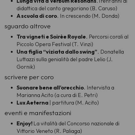
Lunga vita a Verbum Resonans
.Trent’anni di
didattica del canto gregoriano (B. Caruso)
A scuola di coro
. In crescendo (M. Donda)
sguardo altrove
Tra vigneti e Soirèe Royale
. Percorsi corali al
Piccolo Opera Festival (T. Vinzi)
Una figlia “viziata dallo swing”
. Donatella
Luttazzi sulla genialità del padre Lelio (J.
Gornik)
scrivere per coro
Suonare bene all’orecchio
. Intervista a
Marianna Acito (a cura di E. Petri)
Lux Aeterna
| partitura (M. Acito)
eventi e manifestazioni
Enjoy!
La vitalità del Concorso nazionale di
Vittorio Veneto (R. Paliaga)