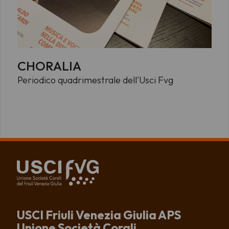
CHORALIA
Periodico quadrimestrale dell'Usci Fvg
USCI Friuli Venezia Giulia APS
Unione Società Corali