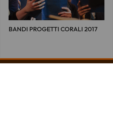
BANDI PROGETTI CORALI 2017
USCI Friuli Venezia Giulia APS
Unione Società Corali
del Friuli Venezia Giulia