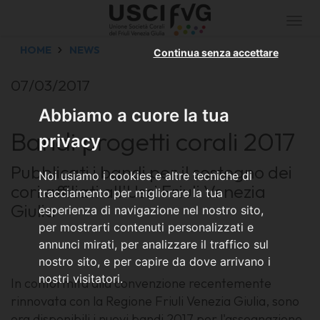
Togg
navi
HOME
NEWS
Continua senza accettare
07/03/2017
Abbiamo a cuore la tua
Bandi progetti corali 2017
privacy
Pubblicati i bandi per il sostegno dei
Noi usiamo i cookies e altre tecniche di
cori affiliati all'Usci Friuli Venezia
tracciamento per migliorare la tua
Giulia
esperienza di navigazione nel nostro sito,
per mostrarti contenuti personalizzati e
annunci mirati, per analizzare il traffico sul
nostro sito, e per capire da dove arrivano i
nostri visitatori.
In conformità alla convenzione recentemente
rinnovata con la Regione Friuli Venezia Giulia, sono
ora disponibili i nuovi bandi 2017 per l'assegnazione