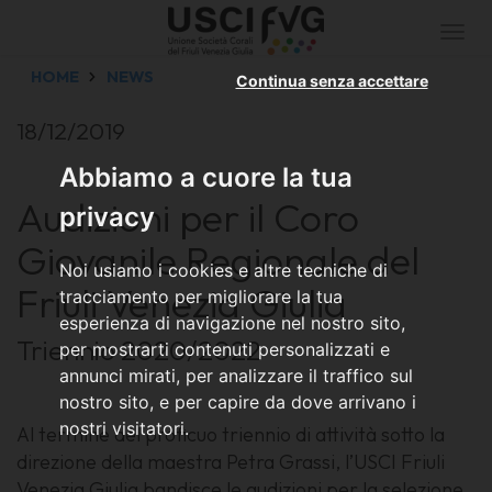
Togg
navi
HOME
NEWS
Continua senza accettare
18/12/2019
Abbiamo a cuore la tua
Audizioni per il Coro
privacy
Giovanile Regionale del
Noi usiamo i cookies e altre tecniche di
Friuli Venezia Giulia
tracciamento per migliorare la tua
esperienza di navigazione nel nostro sito,
Triennio 2020/2022
per mostrarti contenuti personalizzati e
annunci mirati, per analizzare il traffico sul
nostro sito, e per capire da dove arrivano i
nostri visitatori.
Al termine del proficuo triennio di attività sotto la
direzione della maestra Petra Grassi, l’USCI Friuli
Venezia Giulia bandisce le audizioni per la selezione