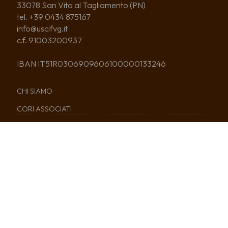
33078 San Vito al Tagliamento (PN)
tel. +39 0434 875167
info@uscifvg.it
c.f. 91003200937
IBAN IT51R0306909606100000133246
CHI SIAMO
CORI ASSOCIATI
COSA FACCIAMO
NEWS
EDITORIA
SERVIZI
CALENDARIO