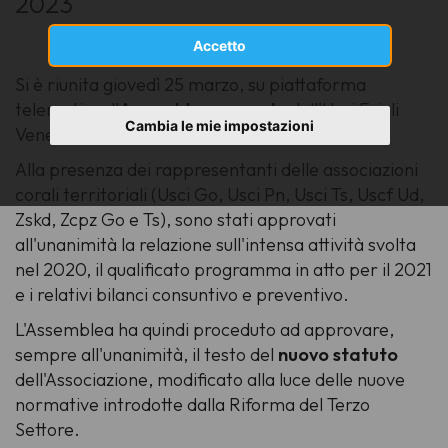
2023
Accetto
Si è riunita giovedì 25 marzo, su piattaforma
telematica, l'
Assemblea annuale
dell'Usci Friuli
Cambia le mie impostazioni
Venezia.
Alla presenza dei rappresentanti delle associazioni
corali territoriali (Usci Go, Usci Pn, Usci Ts, Uscf Ud,
Zskd, Zcpz Go e Ts), sono stati approvati
all'unanimità la relazione sull'intensa attività svolta
nel 2020, il qualificato programma in atto per il 2021
e i relativi bilanci consuntivo e preventivo.
L'Assemblea ha quindi proceduto ad approvare,
sempre all'unanimità, il testo del
nuovo statuto
dell'Associazione, modificato alla luce delle nuove
normative introdotte dalla Riforma del Terzo
Settore.