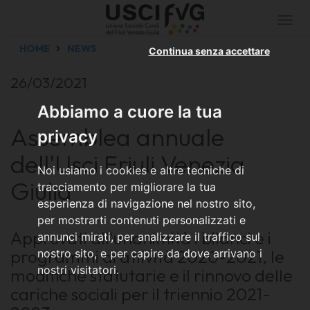
Togg
navi
HOME
NEWS
Continua senza accettare
26/03/2021
Abbiamo a cuore la tua
Assemblea annuale
privacy
dell'Usci Friuli Venezia
Noi usiamo i cookies e altre tecniche di
Giulia
tracciamento per migliorare la tua
esperienza di navigazione nel nostro sito,
per mostrarti contenuti personalizzati e
Approvati all'unanimità i bilanci e i
annunci mirati, per analizzare il traffico sul
programmi di attività 2020-2021, le
nostro sito, e per capire da dove arrivano i
nostri visitatori.
modifiche statutarie e il rinnovo delle
cariche sociali per il triennio 2021-