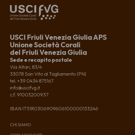
USCI Friuli Venezia Giulia APS
Unione Società Corali
del Friuli Venezia Giulia
Sede e recapito postale
Via Altan, 83/4
33078 San Vito al Tagliamento (PN)
tel. +39 0434 875167
info@uscifvg.it
c.f. 91003200937
IBAN IT51R0306909606100000133246
CHI SIAMO