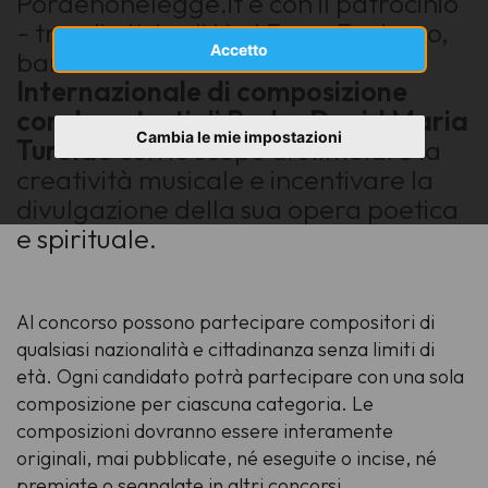
Pordenonelegge.it e con il patrocinio
- tra gli altri - di Usci Fvg e Feniarco,
Accetto
bandisce il
4° concorso
Internazionale di composizione
corale su testi di Padre David Maria
Cambia le mie impostazioni
Turoldo
con lo scopo di stimolare la
creatività musicale e incentivare la
divulgazione della sua opera poetica
e spirituale.
Al concorso possono partecipare compositori di
qualsiasi nazionalità e cittadinanza senza limiti di
età. Ogni candidato potrà partecipare con una sola
composizione per ciascuna categoria. Le
composizioni dovranno essere interamente
originali, mai pubblicate, né eseguite o incise, né
premiate o segnalate in altri concorsi.