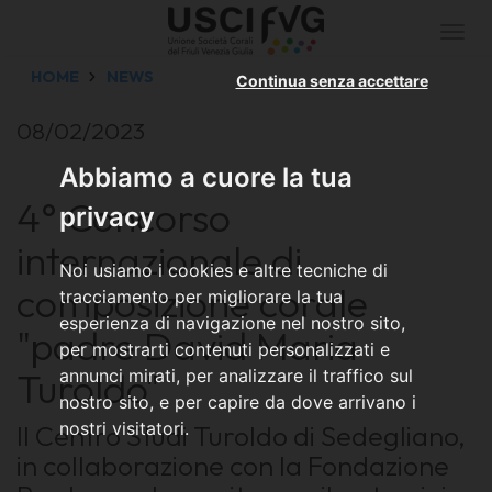
Togg
navi
HOME
NEWS
Continua senza accettare
08/02/2023
Abbiamo a cuore la tua
4° Concorso
privacy
internazionale di
Noi usiamo i cookies e altre tecniche di
composizione corale
tracciamento per migliorare la tua
esperienza di navigazione nel nostro sito,
"padre David Maria
per mostrarti contenuti personalizzati e
Turoldo"
annunci mirati, per analizzare il traffico sul
nostro sito, e per capire da dove arrivano i
nostri visitatori.
Il Centro Studi Turoldo di Sedegliano,
in collaborazione con la Fondazione