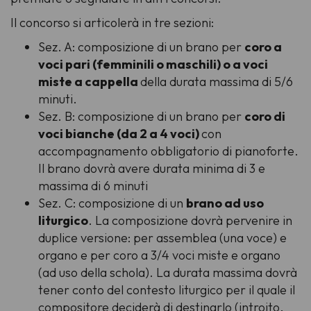
Il concorso si articolerà in tre sezioni:
Sez. A: composizione di un brano per
coro a
voci pari (femminili o maschili) o a voci
miste a cappella
della durata massima di 5/6
minuti.
Sez. B: composizione di un brano per
coro di
voci bianche (da 2 a 4 voci)
con
accompagnamento obbligatorio di pianoforte.
Il brano dovrà avere durata minima di 3 e
massima di 6 minuti
Sez. C: composizione di un
brano ad uso
liturgico
. La composizione dovrà pervenire in
duplice versione: per assemblea (una voce) e
organo e per coro a 3/4 voci miste e organo
(ad uso della schola). La durata massima dovrà
tener conto del contesto liturgico per il quale il
compositore deciderà di destinarlo (introito,