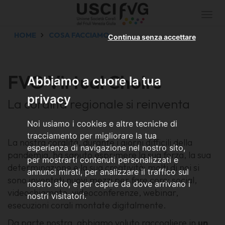
Togg
navi
HOME
COSA FACCIAMO
Continua senza accettare
FVG Virtual Choirs
Abbiamo a cuore la tua
privacy
La coralità regionale si reinventa
Noi usiamo i cookies e altre tecniche di
tracciamento per migliorare la tua
La nostra coralità, durante i giorni difficili della
esperienza di navigazione nel nostro sito,
pandemia, ha saputo esprimere la sua forza, la sua
per mostrarti contenuti personalizzati e
determinazione e la sua creatività; molti di noi si
annunci mirati, per analizzare il traffico sul
sono inventati nuovi mezzi per fare coro: social,
nostro sito, e per capire da dove arrivano i
videochiamate, videoconferenze, webinar,
nostri visitatori.
esecuzioni corali montate digitalmente.
Da parte nostra, abbiamo voluto raccogliere in
un