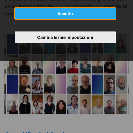
unico luogo virtuale
quanto proposto dai
cori della
nostra regione
.
Accetto
Cambia le mie impostazioni